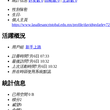
統計信息
好友數 0
|
回帖數 0
|
主題數 0
性別
保密
生日
-
個人主頁
https://www.lasallesancristobal.edu.mx/profile/davidtgsfarley72
活躍概況
用戶組
新手上路
註冊時間
7月6日 07:33
最後訪問
7月6日 10:32
上次活動時間
7月6日 10:32
所在時區
使用系統默認
統計信息
已用空間
0 B
積分
2
威望
0
金錢
2