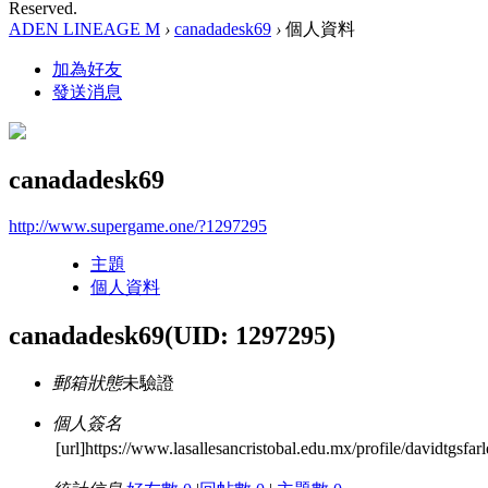
Reserved.
ADEN LINEAGE M
›
canadadesk69
›
個人資料
加為好友
發送消息
canadadesk69
http://www.supergame.one/?1297295
主題
個人資料
canadadesk69
(UID: 1297295)
郵箱狀態
未驗證
個人簽名
[url]https://www.lasallesancristobal.edu.mx/profile/davidtgsfar