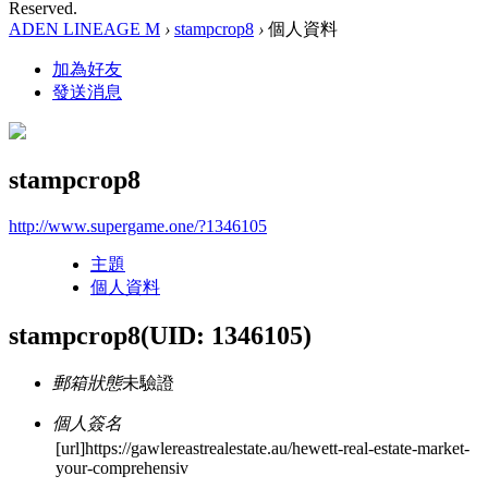
Reserved.
ADEN LINEAGE M
›
stampcrop8
›
個人資料
加為好友
發送消息
stampcrop8
http://www.supergame.one/?1346105
主題
個人資料
stampcrop8
(UID: 1346105)
郵箱狀態
未驗證
個人簽名
[url]https://gawlereastrealestate.au/hewett-real-estate-market-
your-comprehensiv