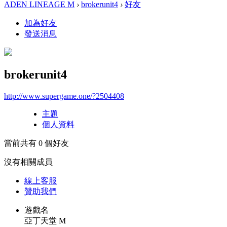
ADEN LINEAGE M
›
brokerunit4
›
好友
加為好友
發送消息
brokerunit4
http://www.supergame.one/?2504408
主題
個人資料
當前共有
0
個好友
沒有相關成員
線上
客服
贊助我們
遊戲名
亞丁天堂 M