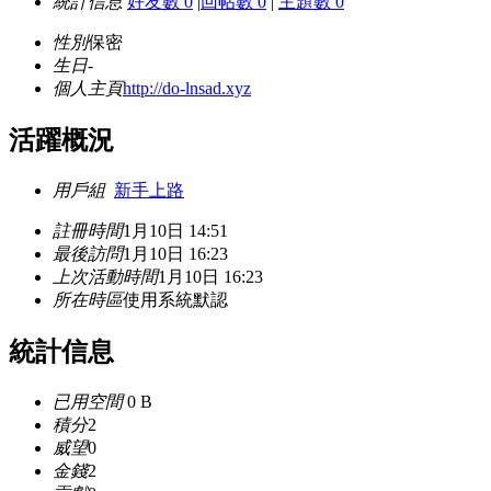
統計信息
好友數 0
|
回帖數 0
|
主題數 0
性別
保密
生日
-
個人主頁
http://do-lnsad.xyz
活躍概況
用戶組
新手上路
註冊時間
1月10日 14:51
最後訪問
1月10日 16:23
上次活動時間
1月10日 16:23
所在時區
使用系統默認
統計信息
已用空間
0 B
積分
2
威望
0
金錢
2