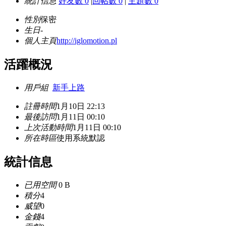
統計信息
好友數 0
|
回帖數 0
|
主題數 0
性別
保密
生日
-
個人主頁
http://iglomotion.pl
活躍概況
用戶組
新手上路
註冊時間
1月10日 22:13
最後訪問
1月11日 00:10
上次活動時間
1月11日 00:10
所在時區
使用系統默認
統計信息
已用空間
0 B
積分
4
威望
0
金錢
4