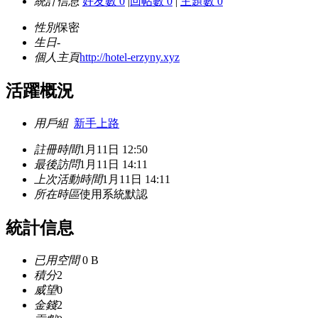
統計信息
好友數 0
|
回帖數 0
|
主題數 0
性別
保密
生日
-
個人主頁
http://hotel-erzyny.xyz
活躍概況
用戶組
新手上路
註冊時間
1月11日 12:50
最後訪問
1月11日 14:11
上次活動時間
1月11日 14:11
所在時區
使用系統默認
統計信息
已用空間
0 B
積分
2
威望
0
金錢
2