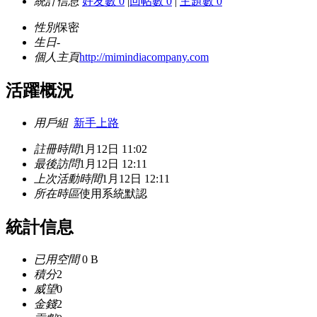
統計信息
好友數 0
|
回帖數 0
|
主題數 0
性別
保密
生日
-
個人主頁
http://mimindiacompany.com
活躍概況
用戶組
新手上路
註冊時間
1月12日 11:02
最後訪問
1月12日 12:11
上次活動時間
1月12日 12:11
所在時區
使用系統默認
統計信息
已用空間
0 B
積分
2
威望
0
金錢
2