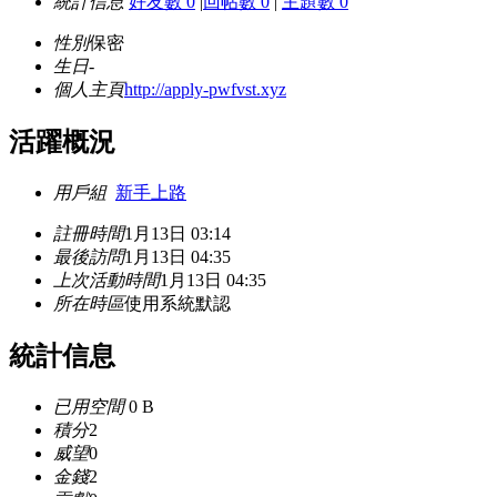
統計信息
好友數 0
|
回帖數 0
|
主題數 0
性別
保密
生日
-
個人主頁
http://apply-pwfvst.xyz
活躍概況
用戶組
新手上路
註冊時間
1月13日 03:14
最後訪問
1月13日 04:35
上次活動時間
1月13日 04:35
所在時區
使用系統默認
統計信息
已用空間
0 B
積分
2
威望
0
金錢
2