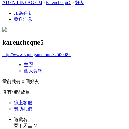
ADEN LINEAGE M
›
karencheque5
›
好友
加為好友
發送消息
karencheque5
http://www.supergame.one/?2500982
主題
個人資料
當前共有
0
個好友
沒有相關成員
線上
客服
贊助我們
遊戲名
亞丁天堂 M