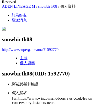
Reserved.
ADEN LINEAGE M
›
snowbirth08
›
個人資料
加為好友
發送消息
snowbirth08
http://www.supergame.one/?1592770
主題
個人資料
snowbirth08
(UID: 1592770)
郵箱狀態
未驗證
個人簽名
[url]https://www.windowsanddoors-r-us.co.uk/leyton-
conservatory-installers-near-