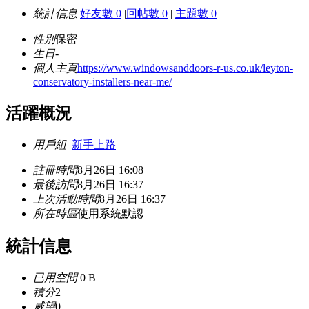
統計信息
好友數 0
|
回帖數 0
|
主題數 0
性別
保密
生日
-
個人主頁
https://www.windowsanddoors-r-us.co.uk/leyton-
conservatory-installers-near-me/
活躍概況
用戶組
新手上路
註冊時間
8月26日 16:08
最後訪問
8月26日 16:37
上次活動時間
8月26日 16:37
所在時區
使用系統默認
統計信息
已用空間
0 B
積分
2
威望
0