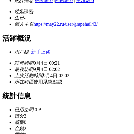
統計信息
好友數 0
|
回帖數 0
|
主題數 0
性別
保密
生日
-
個人主頁
https://may22.ru/user/grapehail43/
活躍概況
用戶組
新手上路
註冊時間
9月4日 00:21
最後訪問
9月4日 02:02
上次活動時間
9月4日 02:02
所在時區
使用系統默認
統計信息
已用空間
0 B
積分
2
威望
0
金錢
2