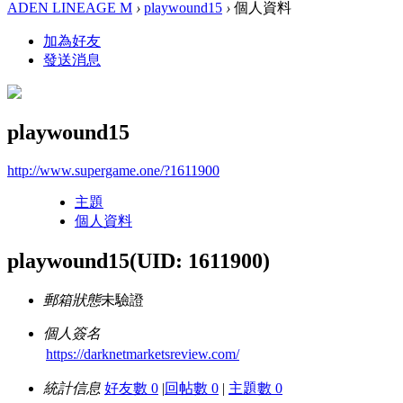
ADEN LINEAGE M
›
playwound15
›
個人資料
加為好友
發送消息
playwound15
http://www.supergame.one/?1611900
主題
個人資料
playwound15
(UID: 1611900)
郵箱狀態
未驗證
個人簽名
https://darknetmarketsreview.com/
統計信息
好友數 0
|
回帖數 0
|
主題數 0