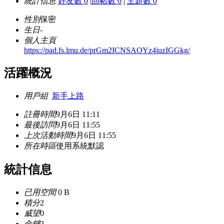
統計信息
好友數 0
|
回帖數 0
|
主題數 0
性別
保密
生日
-
個人主頁
https://pad.fs.lmu.de/prGm2ICNSAOYz4iuzIGGkg/
活躍概況
用戶組
新手上路
註冊時間
9月6日 11:11
最後訪問
9月6日 11:55
上次活動時間
9月6日 11:55
所在時區
使用系統默認
統計信息
已用空間
0 B
積分
2
威望
0
金錢
2