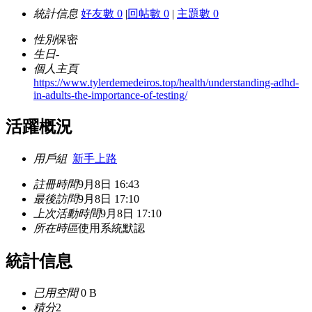
統計信息
好友數 0
|
回帖數 0
|
主題數 0
性別
保密
生日
-
個人主頁
https://www.tylerdemedeiros.top/health/understanding-adhd-
in-adults-the-importance-of-testing/
活躍概況
用戶組
新手上路
註冊時間
9月8日 16:43
最後訪問
9月8日 17:10
上次活動時間
9月8日 17:10
所在時區
使用系統默認
統計信息
已用空間
0 B
積分
2