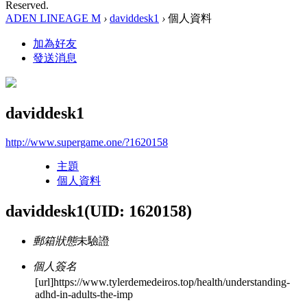
Reserved.
ADEN LINEAGE M
›
daviddesk1
›
個人資料
加為好友
發送消息
daviddesk1
http://www.supergame.one/?1620158
主題
個人資料
daviddesk1
(UID: 1620158)
郵箱狀態
未驗證
個人簽名
[url]https://www.tylerdemedeiros.top/health/understanding-
adhd-in-adults-the-imp