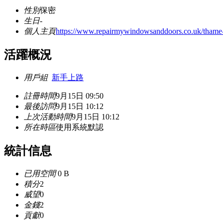
性別
保密
生日
-
個人主頁
https://www.repairmywindowsanddoors.co.uk/thame-ca
活躍概況
用戶組
新手上路
註冊時間
9月15日 09:50
最後訪問
9月15日 10:12
上次活動時間
9月15日 10:12
所在時區
使用系統默認
統計信息
已用空間
0 B
積分
2
威望
0
金錢
2
貢獻
0