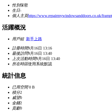
性別
保密
生日
-
個人主頁
https://www.repairmywindowsanddoors.co.uk/frampton-
活躍概況
用戶組
新手上路
註冊時間
9月16日 13:16
最後訪問
9月16日 13:40
上次活動時間
9月16日 13:40
所在時區
使用系統默認
統計信息
已用空間
0 B
積分
2
威望
0
金錢
2
貢獻
0