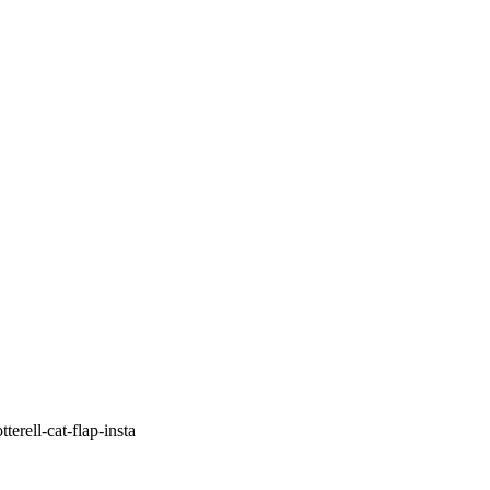
erell-cat-flap-insta