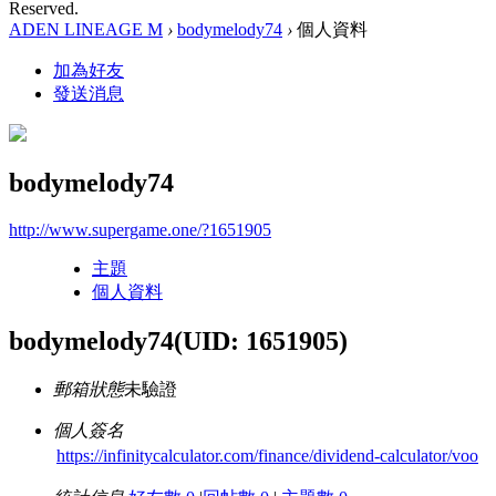
Reserved.
ADEN LINEAGE M
›
bodymelody74
›
個人資料
加為好友
發送消息
bodymelody74
http://www.supergame.one/?1651905
主題
個人資料
bodymelody74
(UID: 1651905)
郵箱狀態
未驗證
個人簽名
https://infinitycalculator.com/finance/dividend-calculator/voo