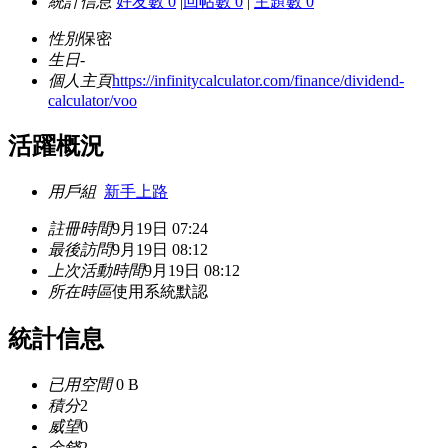
統計信息
好友數 0
|
回帖數 0
|
主題數 0
性別
保密
生日
-
個人主頁
https://infinitycalculator.com/finance/dividend-
calculator/voo
活躍概況
用戶組
新手上路
註冊時間
9月19日 07:24
最後訪問
9月19日 08:12
上次活動時間
9月19日 08:12
所在時區
使用系統默認
統計信息
已用空間
0 B
積分
2
威望
0
金錢
2