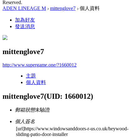
Reserved.
ADEN LINEAGE M
›
mittenglove7
›
個人資料
加為好友
發送消息
mittenglove7
http://www.supergame.one/?1660012
主題
個人資料
mittenglove7
(UID: 1660012)
郵箱狀態
未驗證
個人簽名
[url]https://www.windowsanddoors-r-us.co.uk/heywood-
sliding-patio-door-installer