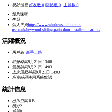
統計信息
好友數 0
|
回帖數 0
|
主題數 0
性別
保密
生日
-
個人主頁
https://www.windowsanddoors-r-
us.co.uk/heywood-sliding-patio-door-installers-near-me/
活躍概況
用戶組
新手上路
註冊時間
9月21日 13:08
最後訪問
9月21日 14:03
上次活動時間
9月21日 14:03
所在時區
使用系統默認
統計信息
已用空間
0 B
積分
2
威望
0