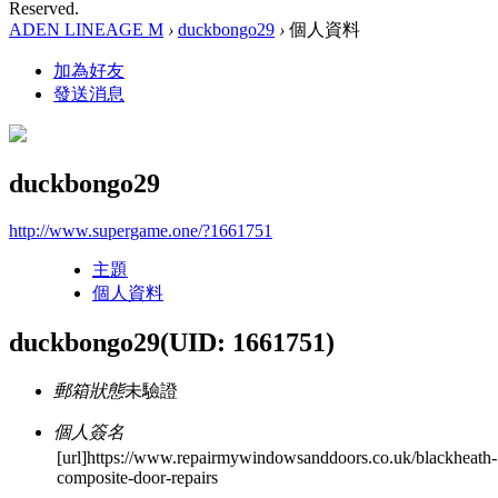
Reserved.
ADEN LINEAGE M
›
duckbongo29
›
個人資料
加為好友
發送消息
duckbongo29
http://www.supergame.one/?1661751
主題
個人資料
duckbongo29
(UID: 1661751)
郵箱狀態
未驗證
個人簽名
[url]https://www.repairmywindowsanddoors.co.uk/blackheath-
composite-door-repairs