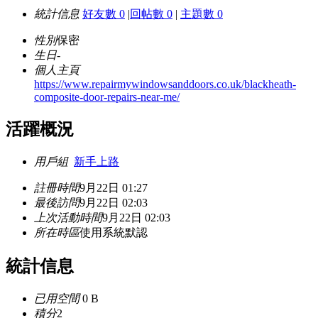
統計信息
好友數 0
|
回帖數 0
|
主題數 0
性別
保密
生日
-
個人主頁
https://www.repairmywindowsanddoors.co.uk/blackheath-
composite-door-repairs-near-me/
活躍概況
用戶組
新手上路
註冊時間
9月22日 01:27
最後訪問
9月22日 02:03
上次活動時間
9月22日 02:03
所在時區
使用系統默認
統計信息
已用空間
0 B
積分
2