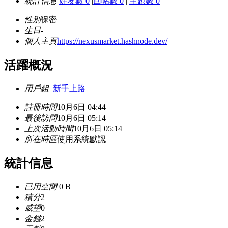
統計信息
好友數 0
|
回帖數 0
|
主題數 0
性別
保密
生日
-
個人主頁
https://nexusmarket.hashnode.dev/
活躍概況
用戶組
新手上路
註冊時間
10月6日 04:44
最後訪問
10月6日 05:14
上次活動時間
10月6日 05:14
所在時區
使用系統默認
統計信息
已用空間
0 B
積分
2
威望
0
金錢
2