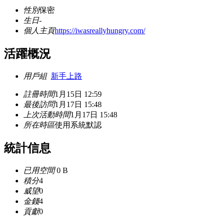
性別
保密
生日
-
個人主頁
https://iwasreallyhungry.com/
活躍概況
用戶組
新手上路
註冊時間
1月15日 12:59
最後訪問
1月17日 15:48
上次活動時間
1月17日 15:48
所在時區
使用系統默認
統計信息
已用空間
0 B
積分
4
威望
0
金錢
4
貢獻
0