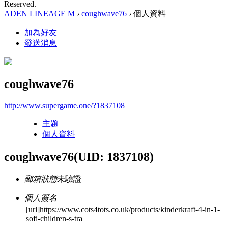
Reserved.
ADEN LINEAGE M
›
coughwave76
›
個人資料
加為好友
發送消息
coughwave76
http://www.supergame.one/?1837108
主題
個人資料
coughwave76
(UID: 1837108)
郵箱狀態
未驗證
個人簽名
[url]https://www.cots4tots.co.uk/products/kinderkraft-4-in-1-
sofi-children-s-tra