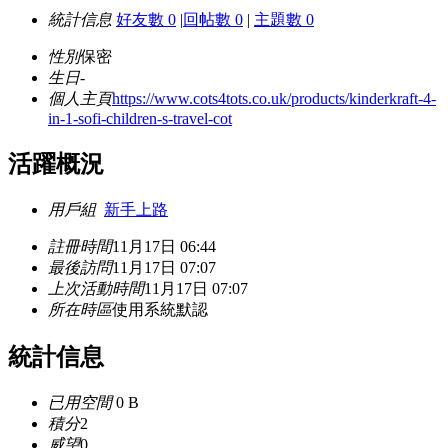
統計信息
好友數 0
|
回帖數 0
|
主題數 0
性別
保密
生日
-
個人主頁
https://www.cots4tots.co.uk/products/kinderkraft-4-
in-1-sofi-children-s-travel-cot
活躍概況
用戶組
新手上路
註冊時間
11月17日 06:44
最後訪問
11月17日 07:07
上次活動時間
11月17日 07:07
所在時區
使用系統默認
統計信息
已用空間
0 B
積分
2
威望
0