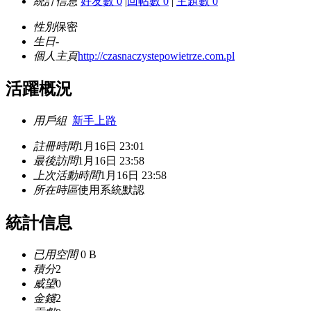
統計信息
好友數 0
|
回帖數 0
|
主題數 0
性別
保密
生日
-
個人主頁
http://czasnaczystepowietrze.com.pl
活躍概況
用戶組
新手上路
註冊時間
1月16日 23:01
最後訪問
1月16日 23:58
上次活動時間
1月16日 23:58
所在時區
使用系統默認
統計信息
已用空間
0 B
積分
2
威望
0
金錢
2