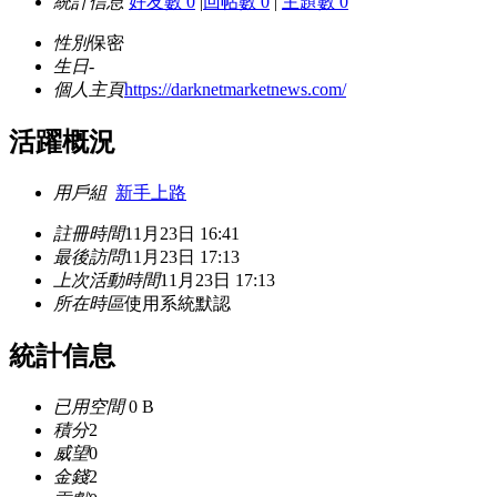
統計信息
好友數 0
|
回帖數 0
|
主題數 0
性別
保密
生日
-
個人主頁
https://darknetmarketnews.com/
活躍概況
用戶組
新手上路
註冊時間
11月23日 16:41
最後訪問
11月23日 17:13
上次活動時間
11月23日 17:13
所在時區
使用系統默認
統計信息
已用空間
0 B
積分
2
威望
0
金錢
2