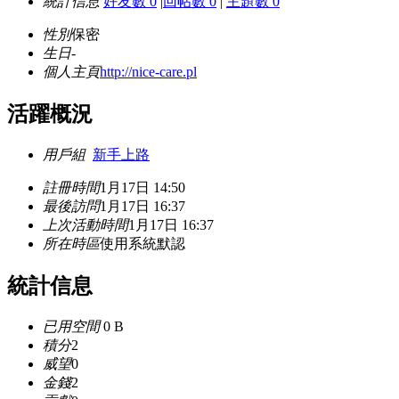
統計信息
好友數 0
|
回帖數 0
|
主題數 0
性別
保密
生日
-
個人主頁
http://nice-care.pl
活躍概況
用戶組
新手上路
註冊時間
1月17日 14:50
最後訪問
1月17日 16:37
上次活動時間
1月17日 16:37
所在時區
使用系統默認
統計信息
已用空間
0 B
積分
2
威望
0
金錢
2