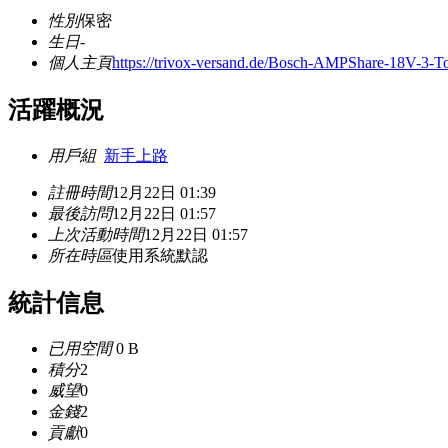
性別
保密
生日
-
個人主頁
https://trivox-versand.de/Bosch-AMPShare-18V-3-
活躍概況
用戶組
新手上路
註冊時間
12月22日 01:39
最後訪問
12月22日 01:57
上次活動時間
12月22日 01:57
所在時區
使用系統默認
統計信息
已用空間
0 B
積分
2
威望
0
金錢
2
貢獻
0