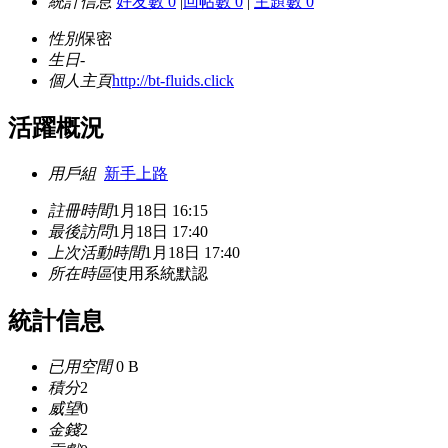
統計信息
好友數 0
|
回帖數 0
|
主題數 0
性別
保密
生日
-
個人主頁
http://bt-fluids.click
活躍概況
用戶組
新手上路
註冊時間
1月18日 16:15
最後訪問
1月18日 17:40
上次活動時間
1月18日 17:40
所在時區
使用系統默認
統計信息
已用空間
0 B
積分
2
威望
0
金錢
2