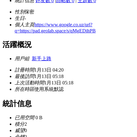
統計信息
好友數 0
|
回帖數 0
|
主題數 0
性別
保密
生日
-
個人主頁
https://www.google.co.uz/url?
q=https://pad.geolab.space/s/qMgEDihPB
活躍概況
用戶組
新手上路
註冊時間
1月13日 04:20
最後訪問
1月13日 05:18
上次活動時間
1月13日 05:18
所在時區
使用系統默認
統計信息
已用空間
0 B
積分
2
威望
0
金錢
2