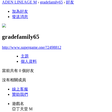
ADEN LINEAGE M
›
gradefamily65
›
好友
加為好友
發送消息
gradefamily65
http://www.supergame.one/?2498812
主題
個人資料
當前共有
0
個好友
沒有相關成員
線上
客服
贊助我們
遊戲名
亞丁天堂 M