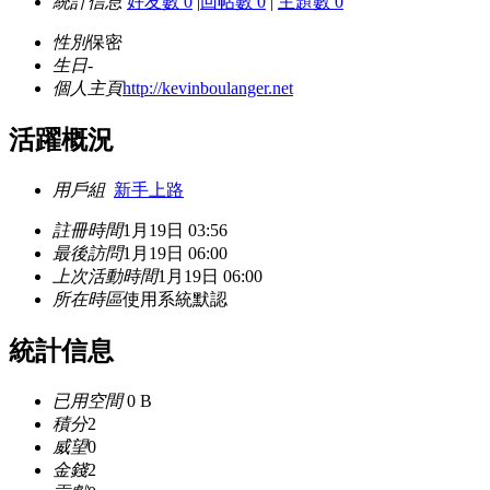
統計信息
好友數 0
|
回帖數 0
|
主題數 0
性別
保密
生日
-
個人主頁
http://kevinboulanger.net
活躍概況
用戶組
新手上路
註冊時間
1月19日 03:56
最後訪問
1月19日 06:00
上次活動時間
1月19日 06:00
所在時區
使用系統默認
統計信息
已用空間
0 B
積分
2
威望
0
金錢
2