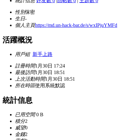
統計信息
好友數 0
|
回帖數 0
|
主題數 0
性別
保密
生日
-
個人主頁
https://md.un-hack-bar.de/s/wxIPjuYMFd
活躍概況
用戶組
新手上路
註冊時間
1月30日 17:24
最後訪問
1月30日 18:51
上次活動時間
1月30日 18:51
所在時區
使用系統默認
統計信息
已用空間
0 B
積分
2
威望
0
金錢
2