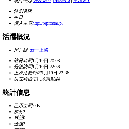
統計信息
好友數 0
|
回帖數 0
|
主題數 0
性別
保密
生日
-
個人主頁
http://reprostal.pl
活躍概況
用戶組
新手上路
註冊時間
1月19日 20:08
最後訪問
1月19日 22:36
上次活動時間
1月19日 22:36
所在時區
使用系統默認
統計信息
已用空間
0 B
積分
2
威望
0
金錢
2