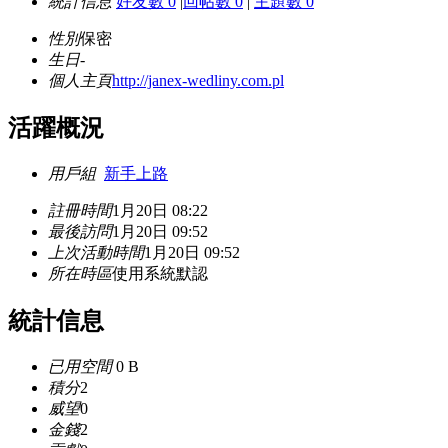
統計信息
好友數 0
|
回帖數 0
|
主題數 0
性別
保密
生日
-
個人主頁
http://janex-wedliny.com.pl
活躍概況
用戶組
新手上路
註冊時間
1月20日 08:22
最後訪問
1月20日 09:52
上次活動時間
1月20日 09:52
所在時區
使用系統默認
統計信息
已用空間
0 B
積分
2
威望
0
金錢
2