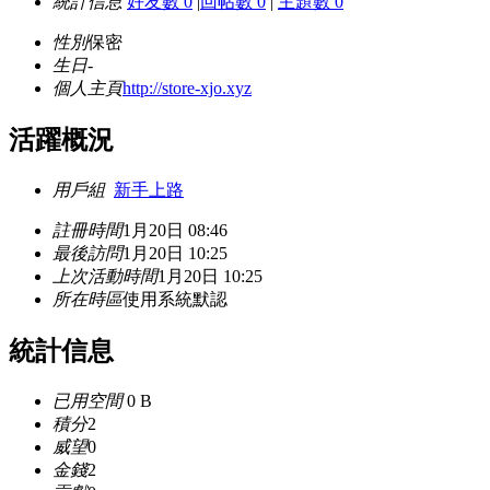
統計信息
好友數 0
|
回帖數 0
|
主題數 0
性別
保密
生日
-
個人主頁
http://store-xjo.xyz
活躍概況
用戶組
新手上路
註冊時間
1月20日 08:46
最後訪問
1月20日 10:25
上次活動時間
1月20日 10:25
所在時區
使用系統默認
統計信息
已用空間
0 B
積分
2
威望
0
金錢
2