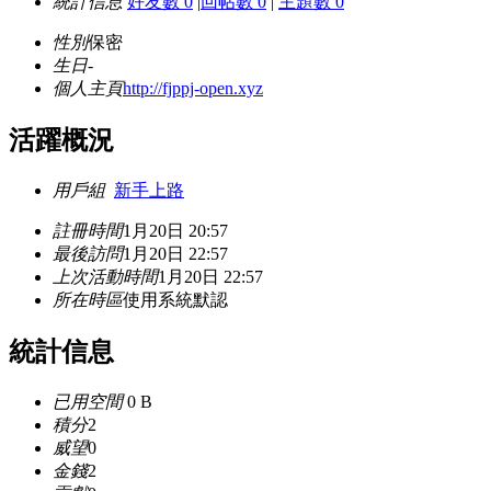
統計信息
好友數 0
|
回帖數 0
|
主題數 0
性別
保密
生日
-
個人主頁
http://fjppj-open.xyz
活躍概況
用戶組
新手上路
註冊時間
1月20日 20:57
最後訪問
1月20日 22:57
上次活動時間
1月20日 22:57
所在時區
使用系統默認
統計信息
已用空間
0 B
積分
2
威望
0
金錢
2