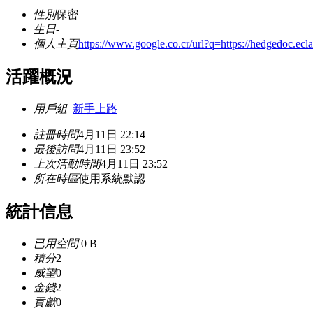
性別
保密
生日
-
個人主頁
https://www.google.co.cr/url?q=https://hedgedoc.ecla
活躍概況
用戶組
新手上路
註冊時間
4月11日 22:14
最後訪問
4月11日 23:52
上次活動時間
4月11日 23:52
所在時區
使用系統默認
統計信息
已用空間
0 B
積分
2
威望
0
金錢
2
貢獻
0