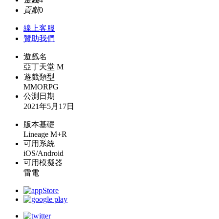
貢獻
0
線上
客服
贊助我們
遊戲名
亞丁天堂 M
遊戲類型
MMORPG
公測日期
2021年5月17日
版本基礎
Lineage M+R
可用系統
iOS/Android
可用模擬器
雷電