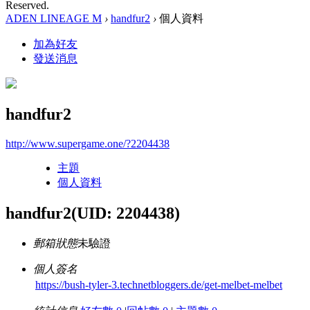
Reserved.
ADEN LINEAGE M
›
handfur2
›
個人資料
加為好友
發送消息
handfur2
http://www.supergame.one/?2204438
主題
個人資料
handfur2
(UID: 2204438)
郵箱狀態
未驗證
個人簽名
https://bush-tyler-3.technetbloggers.de/get-melbet-melbet