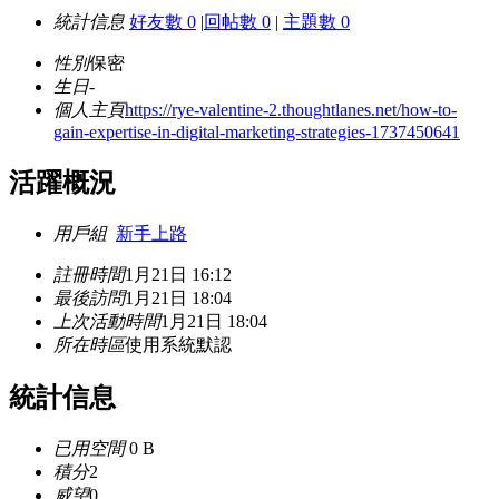
統計信息
好友數 0
|
回帖數 0
|
主題數 0
性別
保密
生日
-
個人主頁
https://rye-valentine-2.thoughtlanes.net/how-to-
gain-expertise-in-digital-marketing-strategies-1737450641
活躍概況
用戶組
新手上路
註冊時間
1月21日 16:12
最後訪問
1月21日 18:04
上次活動時間
1月21日 18:04
所在時區
使用系統默認
統計信息
已用空間
0 B
積分
2
威望
0