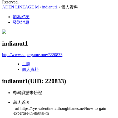
Reserved.
ADEN LINEAGE M
›
indianut1
›
個人資料
加為好友
發送消息
indianut1
http://www.supergame.one/?220833
主題
個人資料
indianut1
(UID: 220833)
郵箱狀態
未驗證
個人簽名
[url]https://rye-valentine-2.thoughtlanes.net/how-to-gain-
expertise-in-digital-m