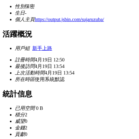
性別
保密
生日
-
個人主頁
https://output.jsbin.com/sujaruzuba/
活躍概況
用戶組
新手上路
註冊時間
4月19日 12:50
最後訪問
4月19日 13:54
上次活動時間
4月19日 13:54
所在時區
使用系統默認
統計信息
已用空間
0 B
積分
2
威望
0
金錢
2
貢獻
0