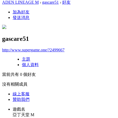
ADEN LINEAGE M
›
gascare51
›
好友
加為好友
發送消息
gascare51
http://www.supergame.one/?2499667
主題
個人資料
當前共有
0
個好友
沒有相關成員
線上
客服
贊助我們
遊戲名
亞丁天堂 M