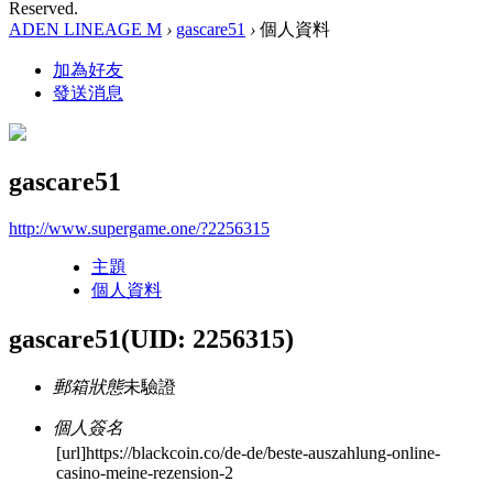
Reserved.
ADEN LINEAGE M
›
gascare51
›
個人資料
加為好友
發送消息
gascare51
http://www.supergame.one/?2256315
主題
個人資料
gascare51
(UID: 2256315)
郵箱狀態
未驗證
個人簽名
[url]https://blackcoin.co/de-de/beste-auszahlung-online-
casino-meine-rezension-2