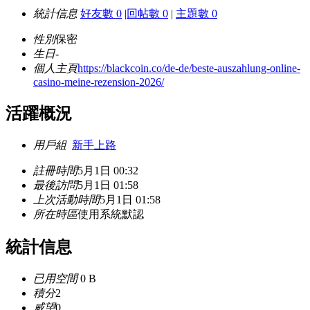
統計信息
好友數 0
|
回帖數 0
|
主題數 0
性別
保密
生日
-
個人主頁
https://blackcoin.co/de-de/beste-auszahlung-online-
casino-meine-rezension-2026/
活躍概況
用戶組
新手上路
註冊時間
5月1日 00:32
最後訪問
5月1日 01:58
上次活動時間
5月1日 01:58
所在時區
使用系統默認
統計信息
已用空間
0 B
積分
2
威望
0