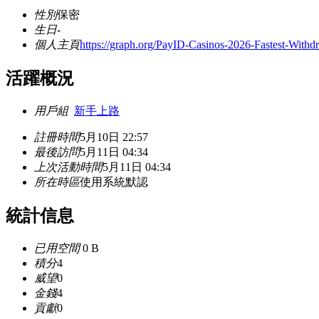
性別
保密
生日
-
個人主頁
https://graph.org/PayID-Casinos-2026-Fastest-Withd
活躍概況
用戶組
新手上路
註冊時間
5月10日 22:57
最後訪問
5月11日 04:34
上次活動時間
5月11日 04:34
所在時區
使用系統默認
統計信息
已用空間
0 B
積分
4
威望
0
金錢
4
貢獻
0