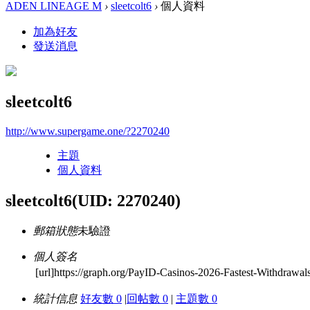
ADEN LINEAGE M
›
sleetcolt6
›
個人資料
加為好友
發送消息
sleetcolt6
http://www.supergame.one/?2270240
主題
個人資料
sleetcolt6
(UID: 2270240)
郵箱狀態
未驗證
個人簽名
[url]https://graph.org/PayID-Casinos-2026-Fastest-Withdrawal
統計信息
好友數 0
|
回帖數 0
|
主題數 0