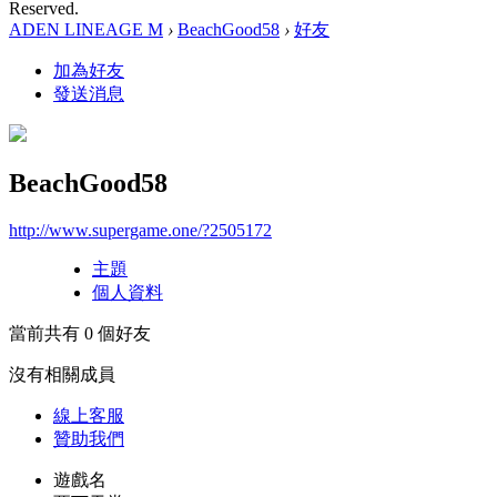
Reserved.
ADEN LINEAGE M
›
BeachGood58
›
好友
加為好友
發送消息
BeachGood58
http://www.supergame.one/?2505172
主題
個人資料
當前共有
0
個好友
沒有相關成員
線上
客服
贊助我們
遊戲名