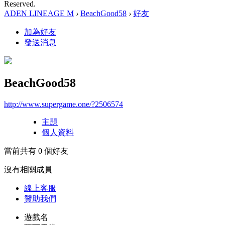
Reserved.
ADEN LINEAGE M
›
BeachGood58
›
好友
加為好友
發送消息
BeachGood58
http://www.supergame.one/?2506574
主題
個人資料
當前共有
0
個好友
沒有相關成員
線上
客服
贊助我們
遊戲名