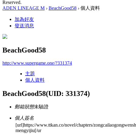
Reserved.
ADEN LINEAGE M
›
BeachGood58
›
個人資料
加為好友
發送消息
BeachGood58
http://www.supergame.one/?331374
主題
個人資料
BeachGood58
(UID: 331374)
郵箱狀態
未驗證
個人簽名
[url]https://www.ttkan.co/novel/chapters/zongcailaogongwens
mengyijiu[/ur