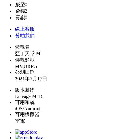
威望
0
金錢
2
貢獻
0
線上
客服
贊助我們
遊戲名
亞丁天堂 M
遊戲類型
MMORPG
公測日期
2021年5月17日
版本基礎
Lineage M+R
可用系統
iOS/Android
可用模擬器
雷電