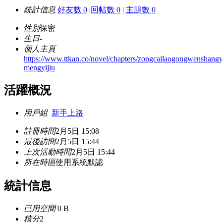
統計信息
好友數 0
|
回帖數 0
|
主題數 0
性別
保密
生日
-
個人主頁
https://www.ttkan.co/novel/chapters/zongcailaogongwenshangy
mengyijiu
活躍概況
用戶組
新手上路
註冊時間
2月5日 15:08
最後訪問
2月5日 15:44
上次活動時間
2月5日 15:44
所在時區
使用系統默認
統計信息
已用空間
0 B
積分
2