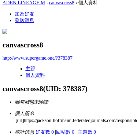
ADEN LINEAGE M
›
canvascross8
›
個人資料
加為好友
發送消息
canvascross8
http://www.supergame.one/?378387
主題
個人資料
canvascross8
(UID: 378387)
郵箱狀態
未驗證
個人簽名
[url]https://jackson-hoffmann.federatedjournals.com/responsibl
統計信息
好友數 0
|
回帖數 0
|
主題數 0