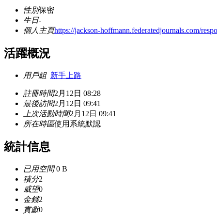
性別
保密
生日
-
個人主頁
https://jackson-hoffmann.federatedjournals.com/resp
活躍概況
用戶組
新手上路
註冊時間
2月12日 08:28
最後訪問
2月12日 09:41
上次活動時間
2月12日 09:41
所在時區
使用系統默認
統計信息
已用空間
0 B
積分
2
威望
0
金錢
2
貢獻
0