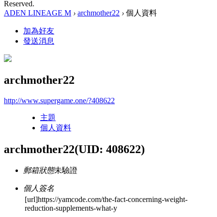
Reserved.
ADEN LINEAGE M
›
archmother22
›
個人資料
加為好友
發送消息
archmother22
http://www.supergame.one/?408622
主題
個人資料
archmother22
(UID: 408622)
郵箱狀態
未驗證
個人簽名
[url]https://yamcode.com/the-fact-concerning-weight-
reduction-supplements-what-y