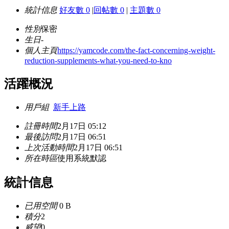
統計信息
好友數 0
|
回帖數 0
|
主題數 0
性別
保密
生日
-
個人主頁
https://yamcode.com/the-fact-concerning-weight-
reduction-supplements-what-you-need-to-kno
活躍概況
用戶組
新手上路
註冊時間
2月17日 05:12
最後訪問
2月17日 06:51
上次活動時間
2月17日 06:51
所在時區
使用系統默認
統計信息
已用空間
0 B
積分
2
威望
0