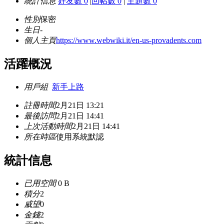
統計信息
好友數 0
|
回帖數 0
|
主題數 0
性別
保密
生日
-
個人主頁
https://www.webwiki.it/en-us-provadents.com
活躍概況
用戶組
新手上路
註冊時間
2月21日 13:21
最後訪問
2月21日 14:41
上次活動時間
2月21日 14:41
所在時區
使用系統默認
統計信息
已用空間
0 B
積分
2
威望
0
金錢
2