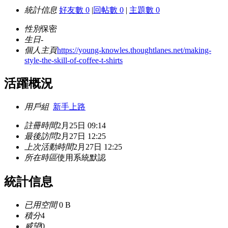
統計信息
好友數 0
|
回帖數 0
|
主題數 0
性別
保密
生日
-
個人主頁
https://young-knowles.thoughtlanes.net/making-
style-the-skill-of-coffee-t-shirts
活躍概況
用戶組
新手上路
註冊時間
2月25日 09:14
最後訪問
2月27日 12:25
上次活動時間
2月27日 12:25
所在時區
使用系統默認
統計信息
已用空間
0 B
積分
4
威望
0