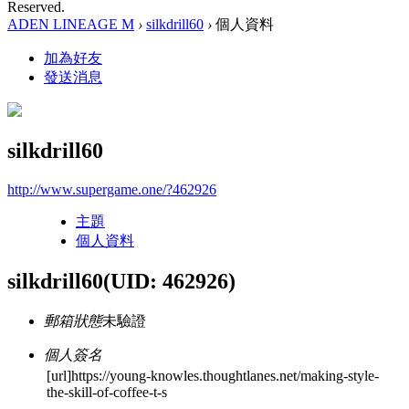
Reserved.
ADEN LINEAGE M
›
silkdrill60
›
個人資料
加為好友
發送消息
silkdrill60
http://www.supergame.one/?462926
主題
個人資料
silkdrill60
(UID: 462926)
郵箱狀態
未驗證
個人簽名
[url]https://young-knowles.thoughtlanes.net/making-style-
the-skill-of-coffee-t-s