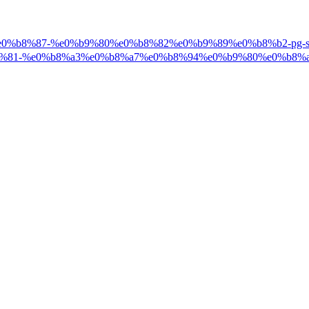
b2%e0%b8%87-%e0%b9%80%e0%b8%82%e0%b9%89%e0%b8%b2-pg-slo
%81-%e0%b8%a3%e0%b8%a7%e0%b8%94%e0%b9%80%e0%b8%a