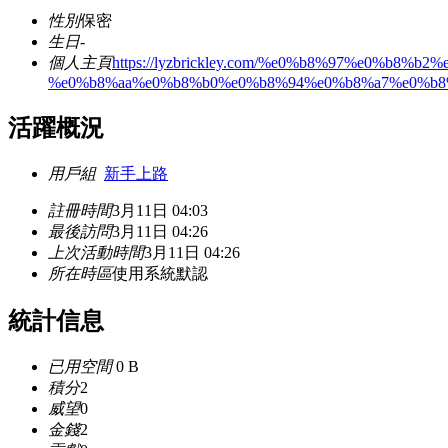
性別
保密
生日
-
個人主頁
https://lyzbrickley.com/%e0%b8%97%e0%b8%
%e0%b8%aa%e0%b8%b0%e0%b8%94%e0%b8%a7%e0%b8
活躍概況
用戶組
新手上路
註冊時間
3月11日 04:03
最後訪問
3月11日 04:26
上次活動時間
3月11日 04:26
所在時區
使用系統默認
統計信息
已用空間
0 B
積分
2
威望
0
金錢
2