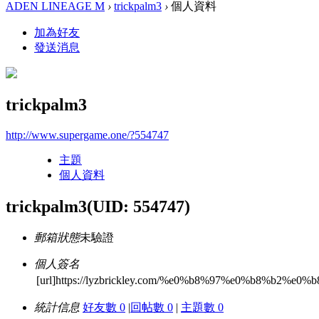
ADEN LINEAGE M
›
trickpalm3
›
個人資料
加為好友
發送消息
trickpalm3
http://www.supergame.one/?554747
主題
個人資料
trickpalm3
(UID: 554747)
郵箱狀態
未驗證
個人簽名
[url]https://lyzbrickley.com/%e0%b8%97%e0%b8%b2%
統計信息
好友數 0
|
回帖數 0
|
主題數 0